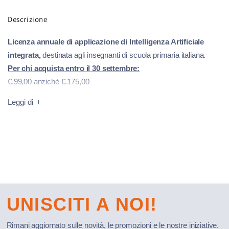
Descrizione
Licenza annuale di applicazione di Intelligenza Artificiale
integrata,
destinata agli insegnanti di scuola primaria italiana.
Per chi acquista entro il 30 settembre:
€.99,00 anziché €.175,00
4 ore di formazione online
Leggi di
3 ticket di assistenza*
Con la
guida digitale EDUXIA Scuola
i docenti capiranno come
utilizzare l’app al meglio per la creazione di materiale didattico di
varie tipologie tra cui:
•
contenuti testuali
, anche in versione presentazione costituita
da slide, da usare con la digital board, l’aula immersiva MIRI o
qualunque altro device;
UNISCITI A NOI!
•
materiali
per personalizzare e facilitare l’accesso ai contenuti
per i bambini con difficoltà di apprendimento;
Rimani aggiornato sulle novità, le promozioni e le nostre iniziative.
•
verifiche
su specifici contenuti;