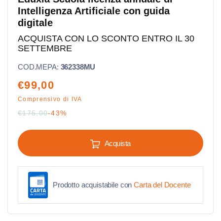
Intelligenza Artificiale con guida
digitale
ACQUISTA CON LO SCONTO ENTRO IL 30
SETTEMBRE
COD.MEPA:
362338MU
Prezzo
€99,00
scontato
Comprensivo di IVA
Prezzo
€175,00
-43%
di
listino
Acquista
Prodotto acquistabile con
Carta del Docente